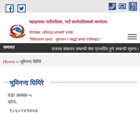
Skip to main content
महाङ्काल गाउँपालिका, गाउँ कार्यपालिकाको कार्यालय
गोटीखेल, ललितपुर,बागमती प्रदेश
"विविधतामा एकता : सुशासन र समृद्धी हाम्रो प्रतिबद्दता "
समाचार
राजस्व संकलन सम्बन्धी सेवा प्रभावित हुने सम्बन्धी सूचना।
You are here
Home
» भूमिनन्द घिमिरे
भूमिनन्द घिमिरे
वडा अध्यक्ष-५
फोन:
९८६०२४५७०७