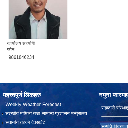
कार्यालय सहयोगी
फोन:
9861846234
महत्त्वपूर्ण लिंकहरु
नमुना फारमह
Weekly Weather Forecast
सहकारी संस्थाह
सङ्घीय मामिला तथा सामान्य प्रशासन मन्त्रालय
स्थानीय तहको वेवसाईट
सम्पति विवरण 