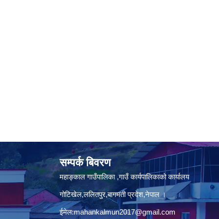
सम्पर्क बिवरण
महाङ्काल गाउँपालिका ,गाउँ कार्यपालिकाको कार्यालय
गोटिखेल,ललितपुर,बागमती प्रदेश,नेपाल ।
ईमेल:
mahankalmun2017@gmail.com