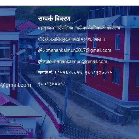
सम्पर्क बिवरण
महाङ्काल गाउँपालिका ,गाउँ कार्यपालिकाको कार्यालय
गोटिखेल,ललितपुर,बागमती प्रदेश,नेपाल ।
ईमेल:
mahankalmun2017@gmail.com
ईमेल:
ito.mahankalmun@gmail.com
सम्पर्क नं: ९८५१३४००१७, ९८५१३२००४५
९८५१३४००१८
@gmail.com