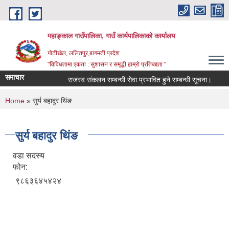
Skip to main content
महाङ्काल गाउँपालिका, गाउँ कार्यपालिकाको कार्यालय
गोटीखेल, ललितपुर,बागमती प्रदेश
"विविधतामा एकता : सुशासन र समृद्धी हाम्रो प्रतिबद्दता "
समाचार
राजस्व संकलन सम्बन्धी सेवा प्रभावित हुने सम्बन्धी सूचना।
राज
You are here
Home
» सुर्य बहादुर थिंङ
सुर्य बहादुर थिंङ
वडा सदस्य
फोन:
९८६३६४५४२४