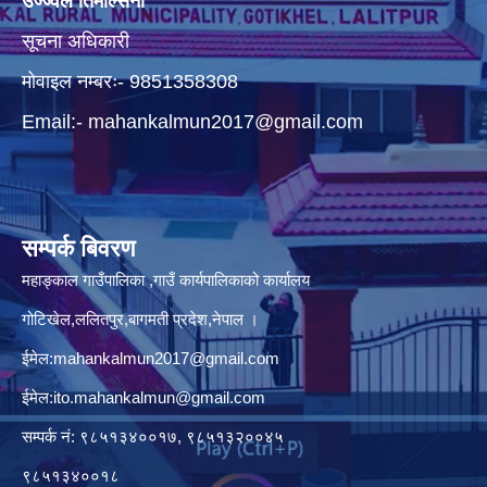
उज्ज्वल तिमल्सिना
सूचना अधिकारी
मोवाइल नम्बरः- 9851358308
Email:-
mahankalmun2017@gmail.com
सम्पर्क बिवरण
महाङ्काल गाउँपालिका ,गाउँ कार्यपालिकाको कार्यालय
गोटिखेल,ललितपुर,बागमती प्रदेश,नेपाल ।
ईमेल:
mahankalmun2017@gmail.com
ईमेल:
ito.mahankalmun@gmail.com
सम्पर्क नं: ९८५१३४००१७, ९८५१३२००४५
९८५१३४००१८